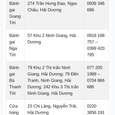
Bánh
274 Trần Hưng Đạo, Ngọc
0939 346
gai
Châu, Hải Dương
686
Giang
Tới
Bánh
57 Khu 2 Ninh Giang, Hải
0918 198
gai
Dương
757 –
Nga
0399 420
Tới
795
Bánh
79 Khu 2 Thị trấn Ninh
077 205
gai
Giang, Hải Dương; 79 Đền
1989 –
Bà
Tranh, Ninh Giang, Hải
0704 866
Thanh
Dương; 242 Khu 3 Thị trấn
686
Tới
Ninh Giang, Hải Dương
Cửa
15 Chi Lăng, Nguyễn Trãi,
0220
hàng
Hải Dương
3856 191