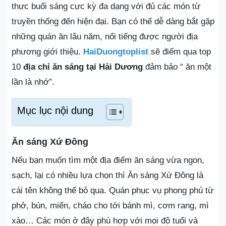
thực buổi sáng cực kỳ đa dạng với đủ các món từ
truyền thống đến hiện đại. Bạn có thể dễ dàng bắt gặp
những quán ăn lâu năm, nổi tiếng được người địa
phương giới thiệu.
HaiDuongtoplist
sẽ điểm qua top
10
địa chỉ ăn sáng tại Hải Dương
đảm bảo “ ăn một
lần là nhớ”.
Mục lục nội dung
Ăn sáng Xứ Đông
Nếu bạn muốn tìm một địa điểm ăn sáng vừa ngon,
sạch, lại có nhiều lựa chọn thì Ăn sáng Xứ Đông là
cái tên không thể bỏ qua. Quán phục vụ phong phú từ
phở, bún, miến, cháo cho tới bánh mì, cơm rang, mì
xào… Các món ở đây phù hợp với mọi độ tuổi và