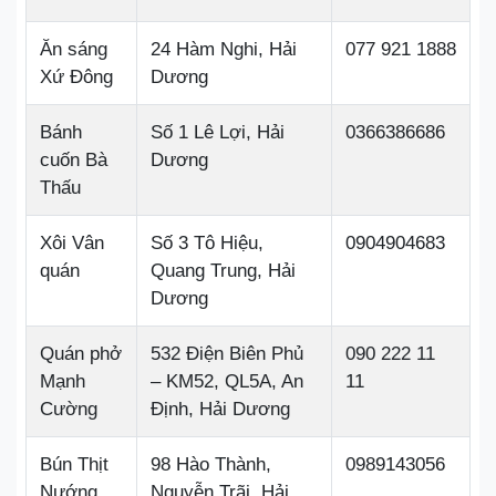
Ăn sáng
24 Hàm Nghi, Hải
077 921 1888
Xứ Đông
Dương
Bánh
Số 1 Lê Lợi, Hải
0366386686
cuốn Bà
Dương
Thấu
Xôi Vân
Số 3 Tô Hiệu,
0904904683
quán
Quang Trung, Hải
Dương
Quán phở
532 Điện Biên Phủ
090 222 11
Mạnh
– KM52, QL5A, An
11
Cường
Định, Hải Dương
Bún Thịt
98 Hào Thành,
0989143056
Nướng
Nguyễn Trãi, Hải