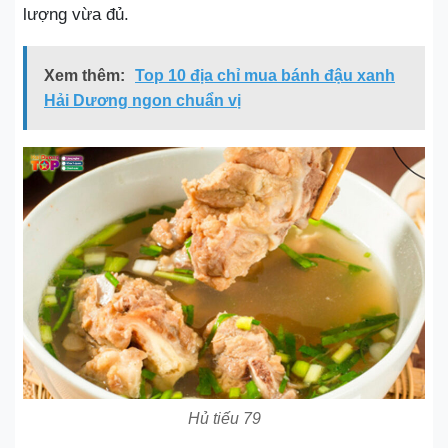
lượng vừa đủ.
Xem thêm:
Top 10 địa chỉ mua bánh đậu xanh
Hải Dương ngon chuẩn vị
Hủ tiếu 79