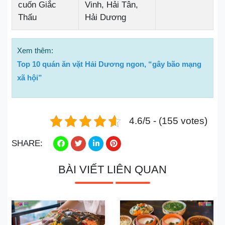
cuốn Giắc
Vinh, Hải Tân,
Thấu
Hải Dương
Xem thêm:
Top 10 quán ăn vặt Hải Dương ngon, “gây bão mạng
xã hội”
4.6/5 - (155 votes)
SHARE:
BÀI VIẾT LIÊN QUAN