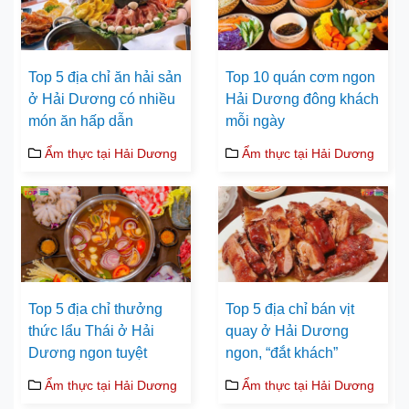
Top 5 địa chỉ ăn hải sản
Top 10 quán cơm ngon
ở Hải Dương có nhiều
Hải Dương đông khách
món ăn hấp dẫn
mỗi ngày
Ẩm thực tại Hải Dương
Ẩm thực tại Hải Dương
Top 5 địa chỉ thưởng
Top 5 địa chỉ bán vịt
thức lẩu Thái ở Hải
quay ở Hải Dương
Dương ngon tuyệt
ngon, “đắt khách”
Ẩm thực tại Hải Dương
Ẩm thực tại Hải Dương