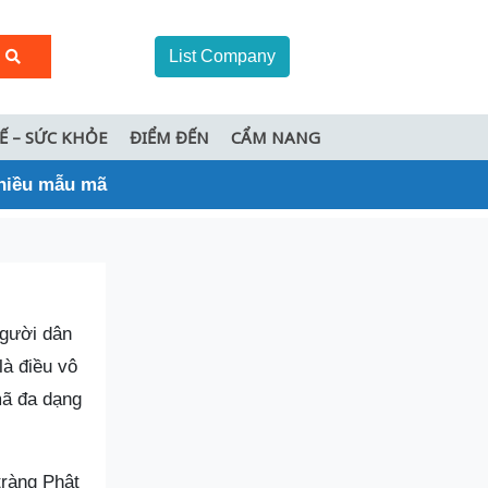
List Company
TẾ – SỨC KHỎE
ĐIỂM ĐẾN
CẨM NANG
nhiều mẫu mã
người dân
là điều vô
mã đa dạng
tràng Phật