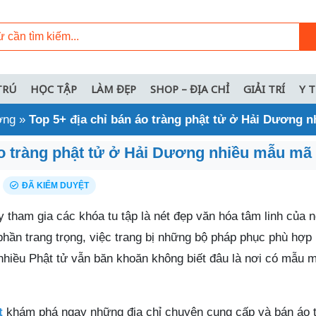
TRÚ
HỌC TẬP
LÀM ĐẸP
SHOP – ĐỊA CHỈ
GIẢI TRÍ
Y 
ơng
»
Top 5+ địa chỉ bán áo tràng phật tử ở Hải Dương 
áo tràng phật tử ở Hải Dương nhiều mẫu mã
ĐÃ KIỂM DUYỆT
 tham gia các khóa tu tập là nét đẹp văn hóa tâm linh của 
hần trang trọng, việc trang bị những bộ pháp phục phù hợp 
 nhiều Phật tử vẫn băn khoăn không biết đâu là nơi có mẫu 
t
khám phá ngay những địa chỉ chuyên cung cấp và bán áo 