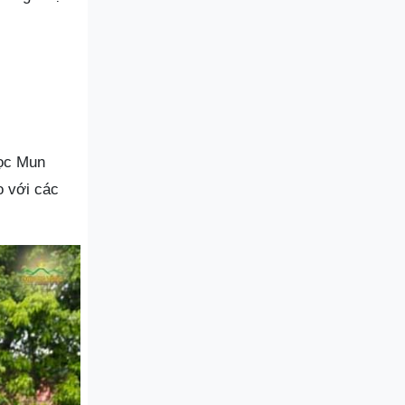
gọc Mun
o với các