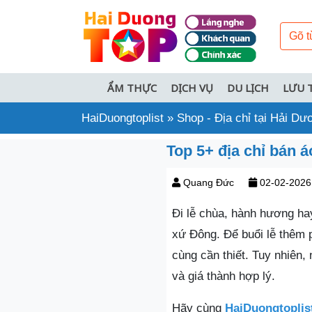
ẨM THỰC
DỊCH VỤ
DU LỊCH
LƯU 
HaiDuongtoplist
»
Shop - Địa chỉ tại Hải Dư
Top 5+ địa chỉ bán 
Quang Đức
02-02-2026
Đi lễ chùa, hành hương hay
xứ Đông. Để buổi lễ thêm p
cùng cần thiết. Tuy nhiên,
và giá thành hợp lý.
Hãy cùng
HaiDuongtoplis