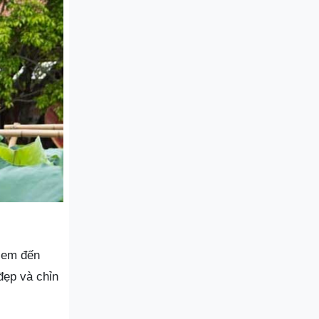
ẻ em đến
đẹp và chỉn