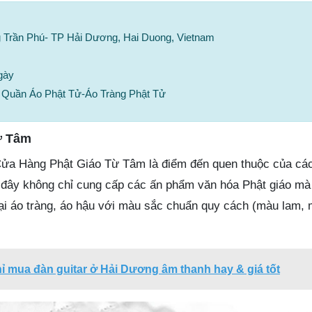
g Trần Phú- TP Hải Dương, Hai Duong, Vietnam
gày
Quần Áo Phật Tử-Áo Tràng Phật Tử
ừ Tâm
ửa Hàng Phật Giáo Từ Tâm là điểm đến quen thuộc của các 
i đây không chỉ cung cấp các ấn phẩm văn hóa Phật giáo mà
oại áo tràng, áo hậu với màu sắc chuẩn quy cách (màu lam,
hỉ mua đàn guitar ở Hải Dương âm thanh hay & giá tốt