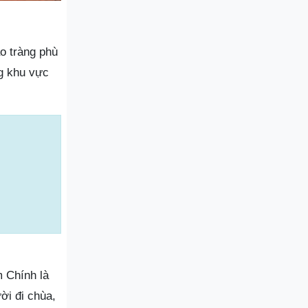
áo tràng phù
ng khu vực
 Chính là
ời đi chùa,