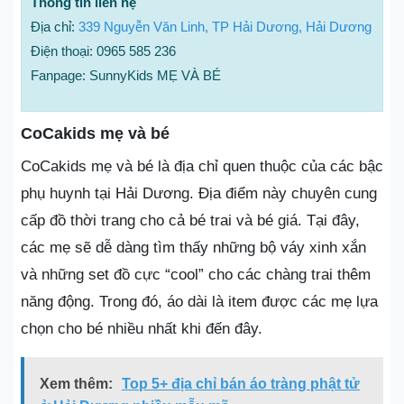
Thông tin liên hệ
Địa chỉ:
339 Nguyễn Văn Linh, TP Hải Dương, Hải Dương
Điện thoại: 0965 585 236
Fanpage: SunnyKids MẸ VÀ BÉ
CoCakids mẹ và bé
CoCakids mẹ và bé là địa chỉ quen thuộc của các bậc
phụ huynh tại Hải Dương. Địa điểm này chuyên cung
cấp đồ thời trang cho cả bé trai và bé giá. Tại đây,
các mẹ sẽ dễ dàng tìm thấy những bộ váy xinh xắn
và những set đồ cực “cool” cho các chàng trai thêm
năng động. Trong đó, áo dài là item được các mẹ lựa
chọn cho bé nhiều nhất khi đến đây.
Xem thêm:
Top 5+ địa chỉ bán áo tràng phật tử