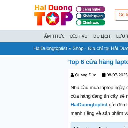
ẨM THỰC
DỊCH VỤ
DU LỊCH
LƯU 
HaiDuongtoplist
»
Shop - Địa chỉ tại Hải Dư
Top 6 cửa hàng lapt
Quang Đức
08-07-2026
Nhu cầu mua laptop ngày c
cửa hàng đáng tin cậy sẽ 
HaiDuongtoplist
gửi đến 
mạnh riêng về sản phẩm và