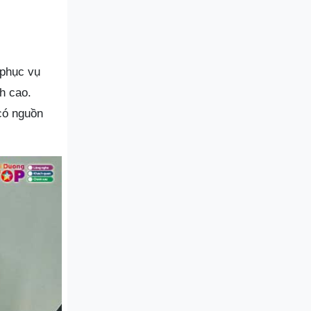
 phục vụ
h cao.
có nguồn