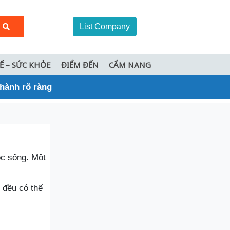
List Company
TẾ – SỨC KHỎE
ĐIỂM ĐẾN
CẨM NANG
hành rõ ràng
ộc sống. Một
 đều có thế