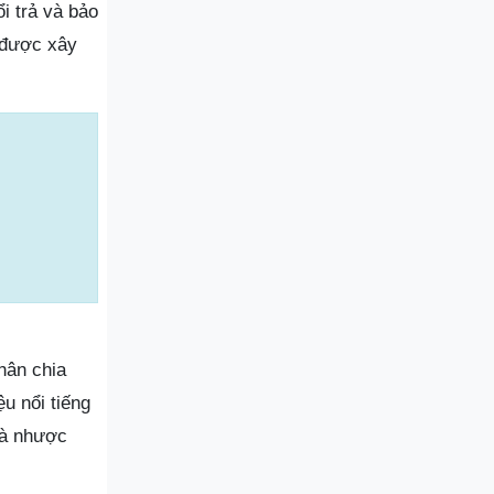
i trả và bảo
 được xây
hân chia
u nổi tiếng
và nhược