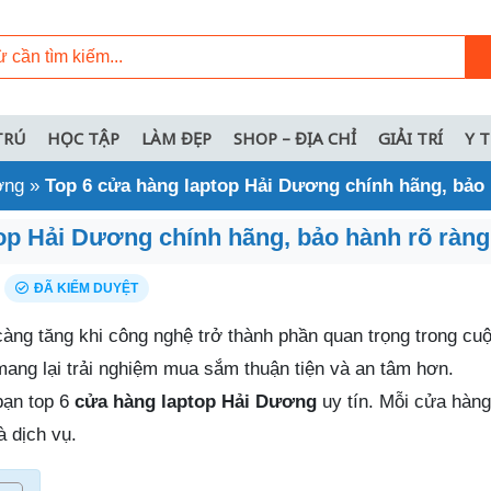
TRÚ
HỌC TẬP
LÀM ĐẸP
SHOP – ĐỊA CHỈ
GIẢI TRÍ
Y 
ơng
»
Top 6 cửa hàng laptop Hải Dương chính hãng, bảo 
op Hải Dương chính hãng, bảo hành rõ ràng
ĐÃ KIỂM DUYỆT
àng tăng khi công nghệ trở thành phần quan trọng trong cu
mang lại trải nghiệm mua sắm thuận tiện và an tâm hơn.
bạn top 6
cửa hàng laptop Hải Dương
uy tín. Mỗi cửa hàng
 dịch vụ.