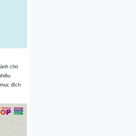
dành cho
nhiều
 mục đích