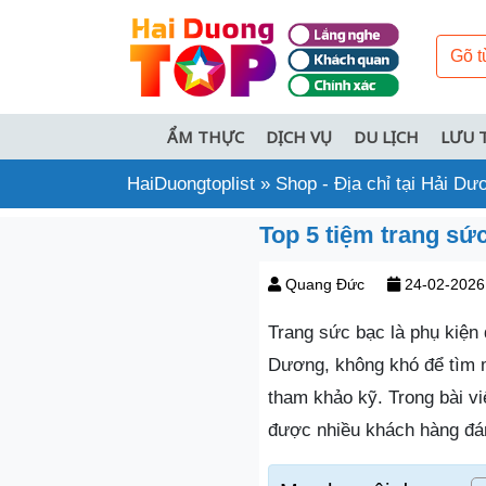
ẨM THỰC
DỊCH VỤ
DU LỊCH
LƯU 
HaiDuongtoplist
»
Shop - Địa chỉ tại Hải Dư
Top 5 tiệm trang sứ
Quang Đức
24-02-2026
Trang sức bạc là phụ kiện 
Dương, không khó để tìm m
tham khảo kỹ. Trong bài vi
được nhiều khách hàng đán