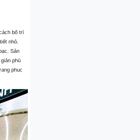
ách bố trí
iết nhỏ.
 bạc. Sản
 giản phù
trang phục