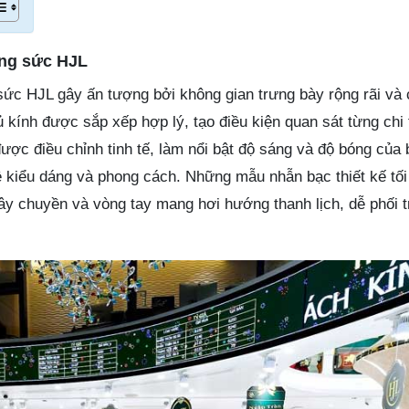
ang sức HJL
ức HJL gây ấn tượng bởi không gian trưng bày rộng rãi và c
kính được sắp xếp hợp lý, tạo điều kiện quan sát từng chi t
ợc điều chỉnh tinh tế, làm nổi bật độ sáng và độ bóng của
 kiểu dáng và phong cách. Những mẫu nhẫn bạc thiết kế tối
y chuyền và vòng tay mang hơi hướng thanh lịch, dễ phối 