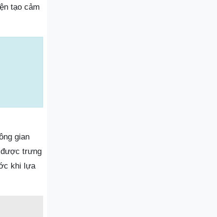
iện tạo cảm
ông gian
 được trưng
ớc khi lựa