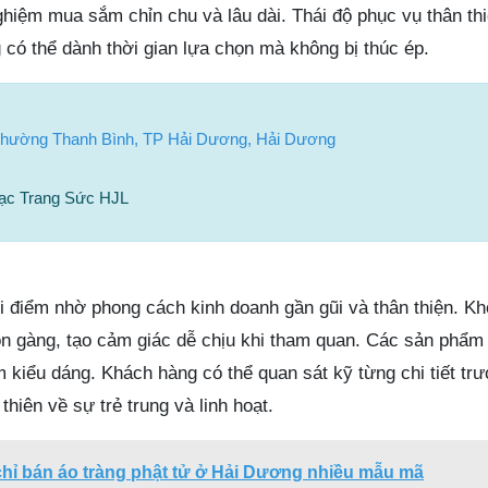
ghiệm mua sắm chỉn chu và lâu dài. Thái độ phục vụ thân th
 có thể dành thời gian lựa chọn mà không bị thúc ép.
Phường Thanh Bình, TP Hải Dương, Hải Dương
ạc Trang Sức HJL
hi điểm nhờ phong cách kinh doanh gần gũi và thân thiện. Kh
n gàng, tạo cảm giác dễ chịu khi tham quan. Các sản phẩm
 kiểu dáng. Khách hàng có thể quan sát kỹ từng chi tiết trư
thiên về sự trẻ trung và linh hoạt.
chỉ bán áo tràng phật tử ở Hải Dương nhiều mẫu mã