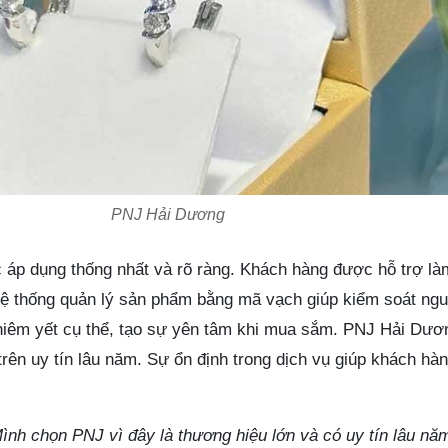
PNJ Hải Dương
áp dụng thống nhất và rõ ràng. Khách hàng được hỗ trợ là
 Hệ thống quản lý sản phẩm bằng mã vạch giúp kiểm soát ng
niêm yết cụ thể, tạo sự yên tâm khi mua sắm. PNJ Hải Dươ
rên uy tín lâu năm. Sự ổn định trong dịch vụ giúp khách hàn
ình chọn PNJ vì đây là thương hiệu lớn và có uy tín lâu n