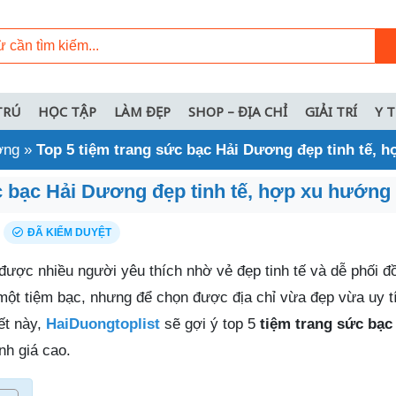
TRÚ
HỌC TẬP
LÀM ĐẸP
SHOP – ĐỊA CHỈ
GIẢI TRÍ
Y 
ơng
»
Top 5 tiệm trang sức bạc Hải Dương đẹp tinh tế, 
c bạc Hải Dương đẹp tinh tế, hợp xu hướng
ĐÃ KIỂM DUYỆT
được nhiều người yêu thích nhờ vẻ đẹp tinh tế và dễ phối đồ
ột tiệm bạc, nhưng để chọn được địa chỉ vừa đẹp vừa uy tí
ết này,
HaiDuongtoplist
sẽ gợi ý top 5
tiệm trang sức bạ
h giá cao.