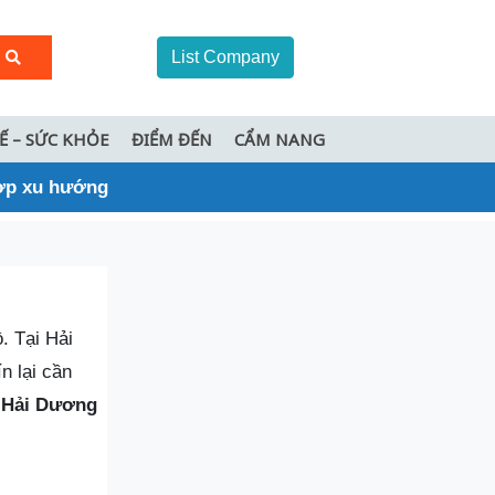
List Company
TẾ – SỨC KHỎE
ĐIỂM ĐẾN
CẨM NANG
hợp xu hướng
. Tại Hải
n lại cần
c Hải Dương