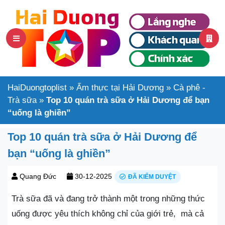
HaiDuongtoplist
»
Ẩm thực tại Hải Dương
»
Cà phê -
Trà sữa
»
Top 10 quán trà sữa ở Hải Dương để bạn
“uống là ghiền”
Top 10 quán trà sữa ở Hải Dương để
bạn “uống là ghiền”
Quang Đức
30-12-2025
ĐÃ KIỂM DUYỆT
Trà sữa đã và đang trở thành một trong những thức
uống được yêu thích không chỉ của giới trẻ, mà cả