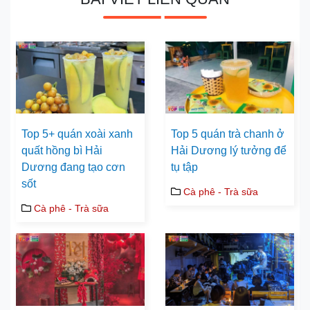
Top 5+ quán xoài xanh
Top 5 quán trà chanh ở
quất hồng bì Hải
Hải Dương lý tưởng để
Dương đang tạo cơn
tụ tập
sốt
Cà phê - Trà sữa
Cà phê - Trà sữa