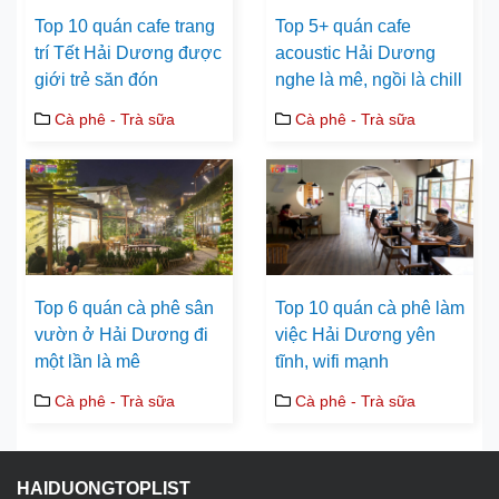
Top 10 quán cafe trang
Top 5+ quán cafe
trí Tết Hải Dương được
acoustic Hải Dương
giới trẻ săn đón
nghe là mê, ngồi là chill
Cà phê - Trà sữa
Cà phê - Trà sữa
Top 6 quán cà phê sân
Top 10 quán cà phê làm
vườn ở Hải Dương đi
việc Hải Dương yên
một lần là mê
tĩnh, wifi mạnh
Cà phê - Trà sữa
Cà phê - Trà sữa
HAIDUONGTOPLIST