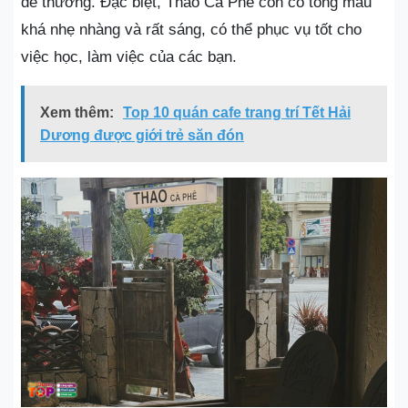
dễ thương. Đặc biệt, Thao Cà Phê còn có tông màu
khá nhẹ nhàng và rất sáng, có thể phục vụ tốt cho
việc học, làm việc của các bạn.
Xem thêm:
Top 10 quán cafe trang trí Tết Hải
Dương được giới trẻ săn đón