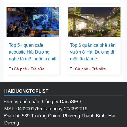
Top 5+ quán cafe
Top 6 quán cà phê sân
acoustic Hải Dương
vườn ở Hải Dương đi
nghe là mê, ngồi là chill
một lần là mê
Cà phê - Trà sữa
Cà phê - Trà sữa
HAIDUONGTOPLIST
Đơn vị chủ quản: Công ty DanaSEO
MST: 0402001765 cấp ngày 20/09/2019
Địa chỉ: 539 Trường Chinh, Phường Thanh Bình, Hải
Dương