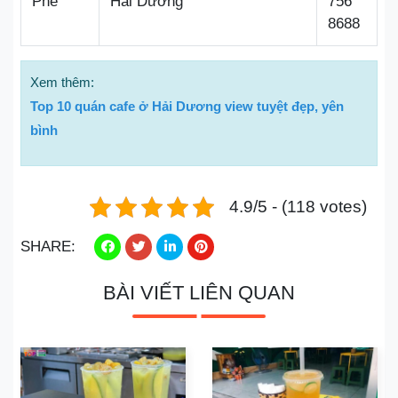
Phê
Hải Dương
756
8688
Xem thêm:
Top 10 quán cafe ở Hải Dương view tuyệt đẹp, yên
bình
4.9/5 - (118 votes)
SHARE:
BÀI VIẾT LIÊN QUAN