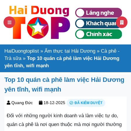
HaiDuongtoplist
»
Ẩm thực tại Hải Dương
»
Cà phê -
Trà sữa
»
Top 10 quán cà phê làm việc Hải Dương
yên tĩnh, wifi mạnh
Top 10 quán cà phê làm việc Hải Dương
yên tĩnh, wifi mạnh
Quang Đức
18-12-2025
ĐÃ KIỂM DUYỆT
Đối với những người kinh doanh và làm việc tự do,
quán cà phê là nơi quen thuộc mà mọi người thường