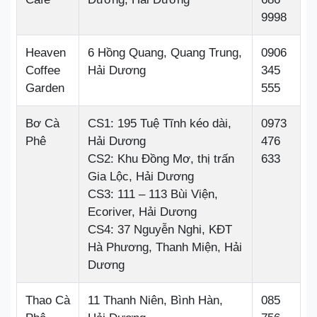
9998
Heaven
6 Hồng Quang, Quang Trung,
0906
Coffee
Hải Dương
345
Garden
555
Bơ Cà
CS1: 195 Tuệ Tĩnh kéo dài,
0973
Phê
Hải Dương
476
CS2: Khu Đồng Mơ, thị trấn
633
Gia Lộc, Hải Dương
CS3: 111 – 113 Bùi Viện,
Ecoriver, Hải Dương
CS4: 37 Nguyễn Nghi, KĐT
Hà Phương, Thanh Miện, Hải
Dương
Thao Cà
11 Thanh Niên, Bình Hàn,
085