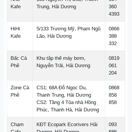
Kafe
Trung, Hải Dương
360
4393
HiHi
5/133 Trương Mỹ, Phạm Ngũ
0866
Kafe
Lão, Hải Dương
388
332
Bấc Cà
Khu tập thể máy bơm,
0819
Phê
Nguyễn Trãi, Hải Dương
061
204
Zone Cà
CS1: 68A Đỗ Ngọc Du,
0868
Phê
Thanh Trung, Hải Dương
858
CS2: Tầng 4 Tòa nhà Hồng
858
Phúc, Thanh Hà, Hải Dương
Chạm
KĐT Ecopark Ecorivers Hải
093
Cafe
Dương, Hải Dương
686