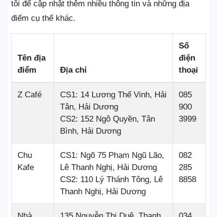
tôi để cập nhật thêm nhiều thông tin và những địa
điểm cụ thể khác.
Số
Tên địa
điện
điểm
Địa chỉ
thoại
Z Café
CS1: 14 Lương Thế Vinh, Hải
085
Tân, Hải Dương
900
CS2: 152 Ngô Quyền, Tân
3999
Bình, Hải Dương
Chu
CS1: Ngõ 75 Phạm Ngũ Lão,
082
Kafe
Lê Thanh Nghị, Hải Dương
285
CS2: 110 Lý Thánh Tông, Lê
8858
Thanh Nghị, Hải Dương
Nhà
135 Nguyễn Thị Duệ, Thanh
034