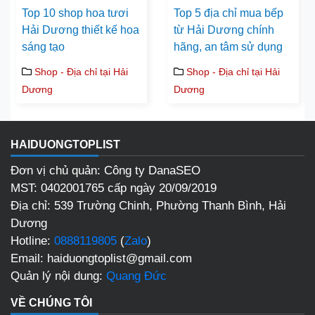
Top 10 shop hoa tươi
Top 5 địa chỉ mua bếp
Hải Dương thiết kế hoa
từ Hải Dương chính
sáng tạo
hãng, an tâm sử dụng
Shop - Địa chỉ tại Hải
Shop - Địa chỉ tại Hải
Dương
Dương
HAIDUONGTOPLIST
Đơn vị chủ quản: Công ty DanaSEO
MST: 0402001765 cấp ngày 20/09/2019
Địa chỉ: 539 Trường Chinh, Phường Thanh Bình, Hải
Dương
Hotline:
0888119805
(
Zalo
)
Email: haiduongtoplist@gmail.com
Quản lý nội dung:
Quang Đức
VỀ CHÚNG TÔI