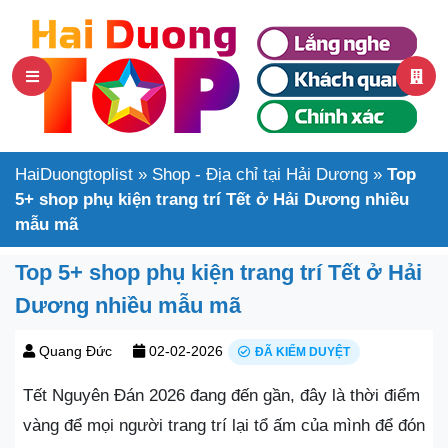
HaiDuongtoplist
»
Shop - Địa chỉ tại Hải Dương
»
Top
5+ shop phụ kiện trang trí Tết ở Hải Dương nhiều
mẫu mã
Top 5+ shop phụ kiện trang trí Tết ở Hải
Dương nhiều mẫu mã
Quang Đức
02-02-2026
ĐÃ KIỂM DUYỆT
Tết Nguyên Đán 2026 đang đến gần, đây là thời điểm
vàng để mọi người trang trí lại tổ ấm của mình để đón