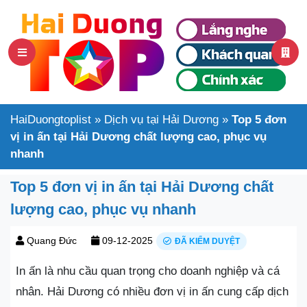
HaiDuongtoplist
»
Dịch vụ tại Hải Dương
»
Top 5 đơn
vị in ấn tại Hải Dương chất lượng cao, phục vụ
nhanh
Top 5 đơn vị in ấn tại Hải Dương chất
lượng cao, phục vụ nhanh
Quang Đức
09-12-2025
ĐÃ KIỂM DUYỆT
In ấn là nhu cầu quan trọng cho doanh nghiệp và cá
nhân. Hải Dương có nhiều đơn vị in ấn cung cấp dịch