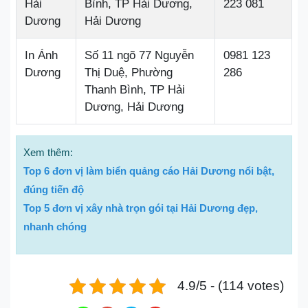
Hải
Bình, TP Hải Dương,
223 081
Dương
Hải Dương
In Ánh
Số 11 ngõ 77 Nguyễn
0981 123
Dương
Thị Duệ, Phường
286
Thanh Bình, TP Hải
Dương, Hải Dương
Xem thêm:
Top 6 đơn vị làm biển quảng cáo Hải Dương nổi bật,
đúng tiến độ
Top 5 đơn vị xây nhà trọn gói tại Hải Dương đẹp,
nhanh chóng
4.9/5 - (114 votes)