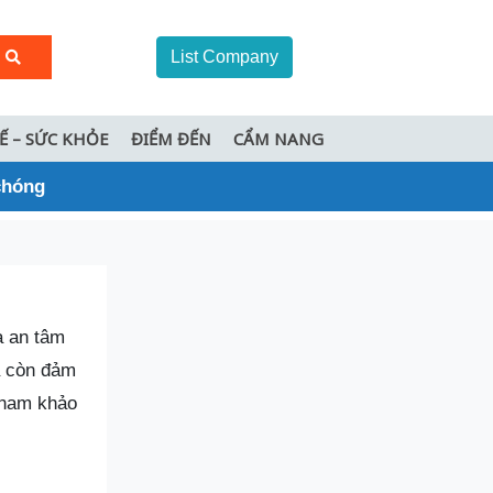
List Company
TẾ – SỨC KHỎE
ĐIỂM ĐẾN
CẨM NANG
chóng
à an tâm
à còn đảm
ham khảo