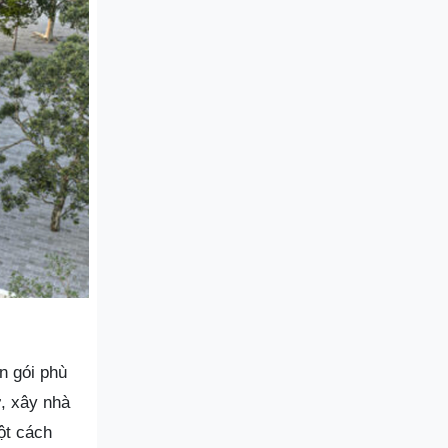
n gói phù
ự, xây nhà
ột cách