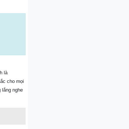
h là
hắc cho mọi
g lắng nghe