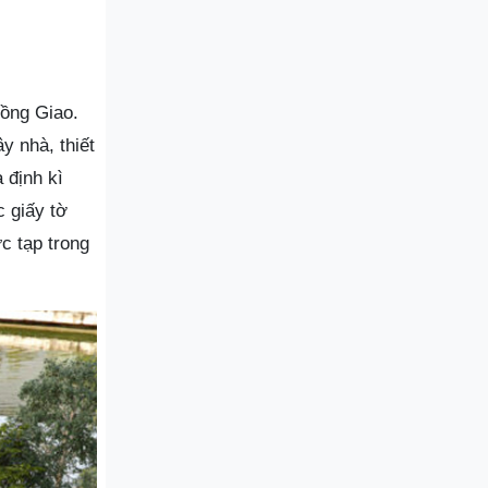
Đồng Giao.
y nhà, thiết
 định kì
c giấy tờ
c tạp trong