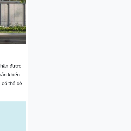
 nhận được
hắn khiến
 có thể dễ