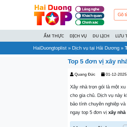
ẨM THỰC
DỊCH VỤ
DU LỊCH
LƯU 
HaiDuongtoplist
»
Dịch vụ tại Hải Dương
»
Top 5 đơn vị xây nh
Quang Đức
01-12-2025
Xây nhà trọn gói là một xu
cho gia chủ. Dịch vụ này 
bảo tính chuyên nghiệp và
ngay top 5 đơn vị
xây nhà 