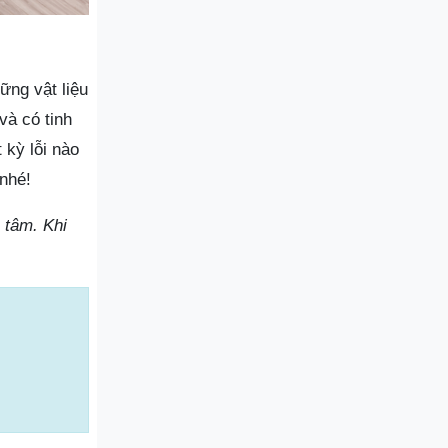
ng vật liệu
và có tinh
 kỳ lỗi nào
nhé!
 tâm. Khi