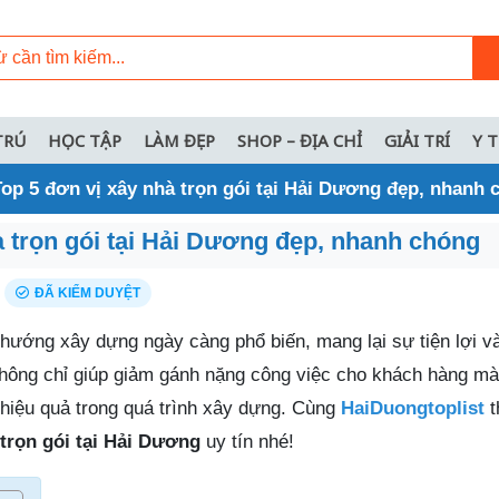
TRÚ
HỌC TẬP
LÀM ĐẸP
SHOP – ĐỊA CHỈ
GIẢI TRÍ
Y 
Top 5 đơn vị xây nhà trọn gói tại Hải Dương đẹp, nhanh 
à trọn gói tại Hải Dương đẹp, nhanh chóng
ĐÃ KIỂM DUYỆT
 hướng xây dựng ngày càng phổ biến, mang lại sự tiện lợi v
không chỉ giúp giảm gánh nặng công việc cho khách hàng m
 hiệu quả trong quá trình xây dựng. Cùng
HaiDuongtoplist
t
trọn gói tại Hải Dương
uy tín nhé!