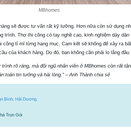
MBhomes
àng sẽ được tư vấn rất kỹ lưỡng. Hơn nữa còn sử dụng nhữ
 trình. Thợ thi công có tay nghề cao, kinh nghiệm dày dặn 
hi công tỉ mỉ từng hạng mục. Cam kết sẽ không để xảy ra bất
ầu của khách hàng. Do đó, bạn không cần phải lo lắng đâu 
 trình rõ ràng, mà đội ngũ nhân viên ở MBhomes còn rất tận
 toàn tin tưởng và hài lòng.” – Anh Thành chia sẻ
ân Bình, Hải Dương
à Trọn Gói