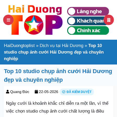
HaiDuongtoplist
»
Dịch vụ tại Hải Dương
»
Top 10
studio chụp ảnh cưới Hải Dương đẹp và chuyên
nghiệp
Top 10 studio chụp ảnh cưới Hải Dương
đẹp và chuyên nghiệp
Quang Đức
22-05-2026
ĐÃ KIỂM DUYỆT
Ngày cưới là khoảnh khắc chỉ diễn ra một lần, vì thế
việc chọn studio chụp ảnh cưới chất lượng là điều