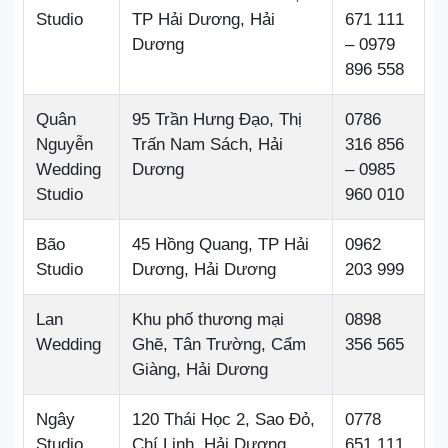
Studio
TP Hải Dương, Hải
671 111
Dương
– 0979
896 558
Quân
95 Trần Hưng Đạo, Thị
0786
Nguyễn
Trấn Nam Sách, Hải
316 856
Wedding
Dương
– 0985
Studio
960 010
Bão
45 Hồng Quang, TP Hải
0962
Studio
Dương, Hải Dương
203 999
Lan
Khu phố thương mại
0898
Wedding
Ghẽ, Tân Trường, Cẩm
356 565
Giàng, Hải Dương
Ngây
120 Thái Học 2, Sao Đỏ,
0778
Studio
Chí Linh, Hải Dương
651 111