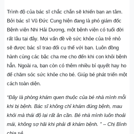
Trình độ của bác sĩ chắc chắn sẽ khiến bạn an tâm.
Bởi bác sĩ Vũ Đức Cung hiện đang là phó giám đốc
Bệnh viện Nhi Hải Dương, một bệnh viện có tuổi đời
rất lâu tại đây. Mọi vấn đề về sức khỏe của trẻ nhỏ
sẽ được bác sĩ trao đổi cụ thể với bạn. Luôn đồng
hành cùng các bậc cha mẹ cho đến khi con khỏi bệnh
hẳn. Ngoài ra, bạn còn có thêm nhiều bí quyết hay ho
để chăm sóc sức khỏe cho bé. Giúp bé phát triển một
cách toàn diện.
“Đây là phòng khám quen thuộc của bé nhà mình mỗi
khi bị bệnh. Bác sĩ không chỉ khám đúng bệnh, mau
khỏi mà thái độ lại rất ân cần. Bé nhà mình luôn thoải
mái, không sợ hãi khi phải đi khám bệnh. ” – Chị Bình
chia sẻ