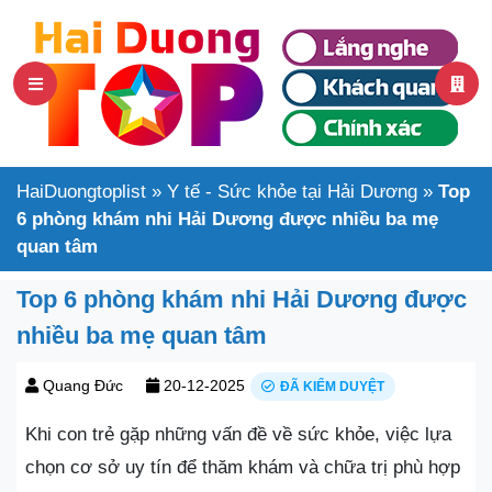
HaiDuongtoplist
»
Y tế - Sức khỏe tại Hải Dương
»
Top
6 phòng khám nhi Hải Dương được nhiều ba mẹ
quan tâm
Top 6 phòng khám nhi Hải Dương được
nhiều ba mẹ quan tâm
Quang Đức
20-12-2025
ĐÃ KIỂM DUYỆT
Khi con trẻ gặp những vấn đề về sức khỏe, việc lựa
chọn cơ sở uy tín để thăm khám và chữa trị phù hợp