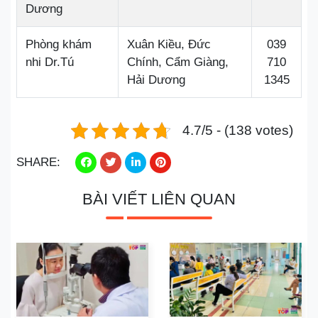
Dương
Phòng khám
Xuân Kiều, Đức
039
nhi Dr.Tú
Chính, Cẩm Giàng,
710
Hải Dương
1345
4.7/5 - (138 votes)
SHARE:
BÀI VIẾT LIÊN QUAN