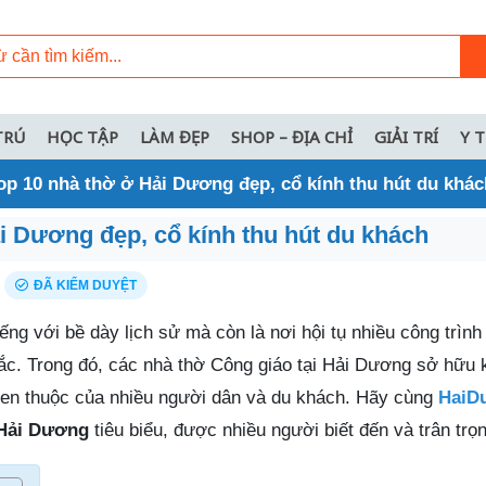
TRÚ
HỌC TẬP
LÀM ĐẸP
SHOP – ĐỊA CHỈ
GIẢI TRÍ
Y 
op 10 nhà thờ ở Hải Dương đẹp, cổ kính thu hút du khác
i Dương đẹp, cổ kính thu hút du khách
ĐÃ KIỂM DUYỆT
ếng với bề dày lịch sử mà còn là nơi hội tụ nhiều công trình
sắc. Trong đó, các nhà thờ Công giáo tại Hải Dương sở hữu k
uen thuộc của nhiều người dân và du khách. Hãy cùng
HaiDu
 Hải Dương
tiêu biểu, được nhiều người biết đến và trân trọ