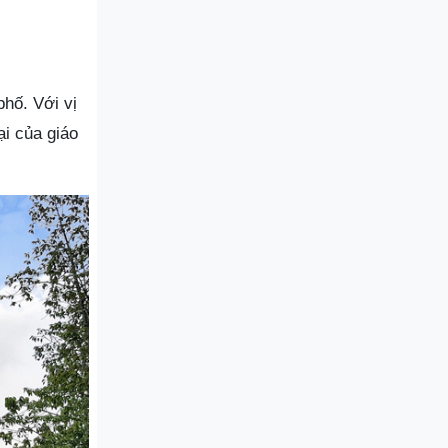
phố. Với vị
ại của giáo