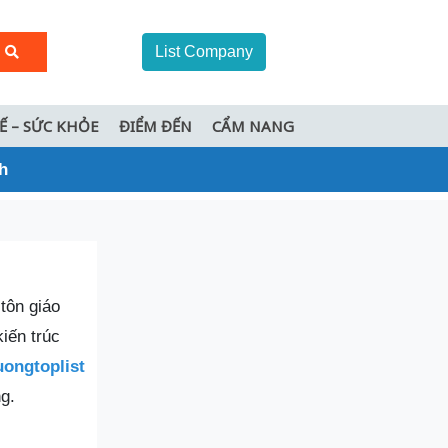
List Company
TẾ – SỨC KHỎE
ĐIỂM ĐẾN
CẨM NANG
h
 tôn giáo
iến trúc
ongtoplist
ng.