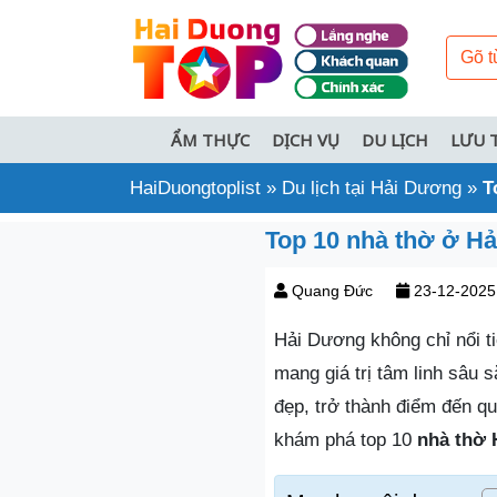
ẨM THỰC
DỊCH VỤ
DU LỊCH
LƯU 
HaiDuongtoplist
»
Du lịch tại Hải Dương
»
T
Top 10 nhà thờ ở Hả
Quang Đức
23-12-2025
Hải Dương không chỉ nổi ti
mang giá trị tâm linh sâu 
đẹp, trở thành điểm đến q
khám phá top 10
nhà thờ