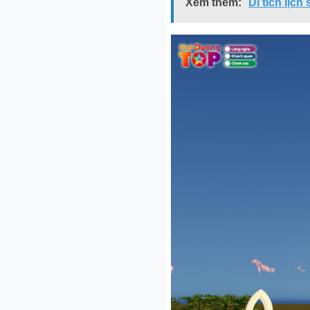
Xem thêm:
Di tích lịc