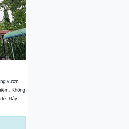
ông vươn
ghiêm. Không
 lễ. Đây