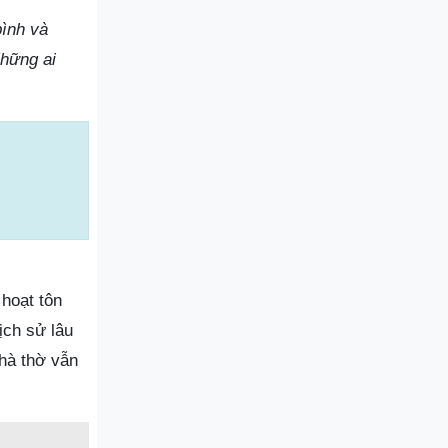
bình và
Những ai
hoạt tôn
ịch sử lâu
nhà thờ vẫn