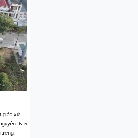
t giáo xứ.
 nguyện. Nơi
phương.