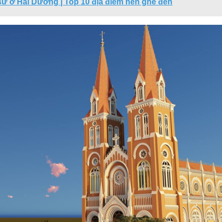
h sử ở Hải Dương | Top 10 địa điểm nên ghé đến