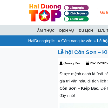
ẨM THỰC
DỊCH VỤ
DU LỊCH
LƯU 
HaiDuongtoplist
»
Cẩm nang tư vấn
»
Lễ hộ
Lễ hội Côn Sơn – Ki
Quang Đức
26-12-2025
Được mệnh danh là “cái nô
giá trị văn hóa, di tích lị
Côn Sơn – Kiếp Bạc
. Để 
đây nhé!