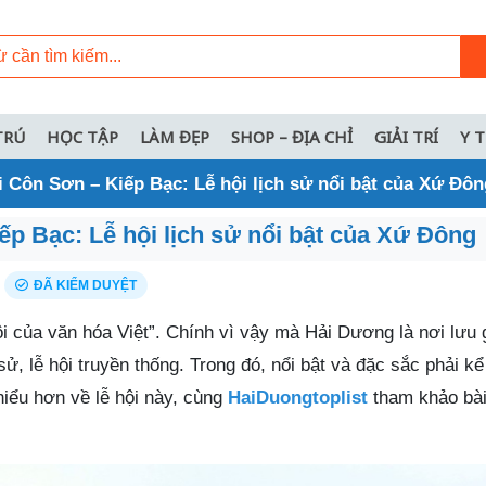
TRÚ
HỌC TẬP
LÀM ĐẸP
SHOP – ĐỊA CHỈ
GIẢI TRÍ
Y 
i Côn Sơn – Kiếp Bạc: Lễ hội lịch sử nổi bật của Xứ Đôn
ếp Bạc: Lễ hội lịch sử nổi bật của Xứ Đông
ĐÃ KIỂM DUYỆT
i của văn hóa Việt”. Chính vì vậy mà Hải Dương là nơi lưu 
ch sử, lễ hội truyền thống. Trong đó, nổi bật và đặc sắc phải k
hiểu hơn về lễ hội này, cùng
HaiDuongtoplist
tham khảo bài