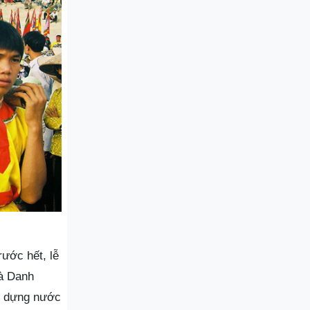
rước hết, lễ
và Danh
ệp dựng nước