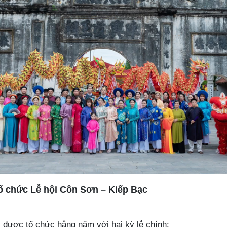
tổ chức Lễ hội Côn Sơn – Kiếp Bạc
 được tổ chức hằng năm với hai kỳ lễ chính: