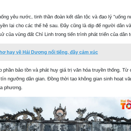
thống yêu nước, tinh thần đoàn kết dân tộc và đạo lý “uống 
yền lại cho các thế hệ sau. Đây cũng là dịp để người dân v
 sử của vùng đất Chí Linh trong tiến trình phát triển của dân t
thơ hay về Hải Dương nổi tiếng, đầy cảm xúc
p phần bảo tồn và phát huy giá trị văn hóa truyền thống. Từ 
 tín ngưỡng dân gian. Đồng thời tạo không gian sinh hoạt v
ịa phương.