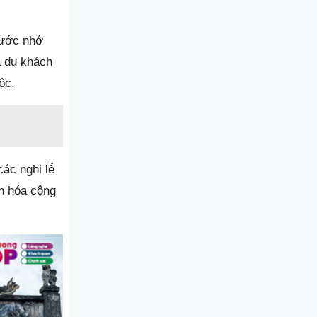
nước nhớ
à du khách
ộc.
các nghi lễ
ăn hóa cộng