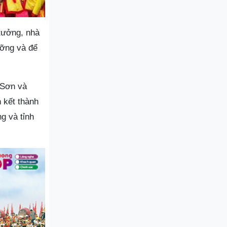
 tưởng, nhà
ưỡng và để
 Sơn và
 kết thành
g và tỉnh