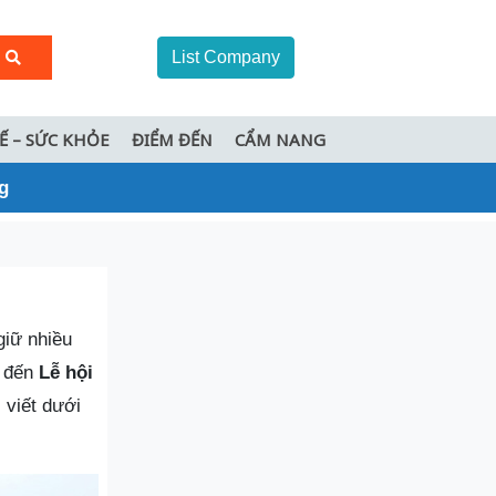
List Company
TẾ – SỨC KHỎE
ĐIỂM ĐẾN
CẨM NANG
g
giữ nhiều
ể đến
Lễ hội
 viết dưới